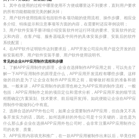
1、其中在使用的过程中哪里使用不方便或哪里达不到要求，直到用户要求
的所有功能都能很完美的解决掉；
2、用户软件使用指南应包括软件各项功能的使用流程、操作步骤、相应业
务介绍、特殊提示和注意事项等方面的内容，在需要时还应举例说明；
3、用户软件安装手册详细介绍安装软件对运行环境的要求、安装软件的定
义和内容、在客户端、服务器端及中间件的具体安装步骤、安装后的软件
系统配置；
4、在APP软件证明软件达到要求后，APP开发公司应向用户提交开发的目
标安装程序、用户软件安装手册、用户软件使用说明书、
常见的企业APP应用制作流程和步骤
1、了解APP应用制作的原理，企业在选择制作APP应用之前，可以先去了
解一下APP应用制作的原理是什么，APP应用开发流程有哪些步骤。这样
做的目的是为了让企业在制作APP应用之前，能够做好相应的准备和措
施。一般来讲，APP应用制作的原理也称之为APP应用的制作流程，一般
包括：APP应用制作之前的项目定位和需求分析，APP应用开发的细节流
程图确定(方案策划、技术要求、前后端开发)等。如此便能让企业在APP应
用制作中能做到心中有底。
2、选择合适的APP外包公司，如果企业需要制作APP应用，但自身又不具
备开发实力的话，因此，如何选择好的外包公司是十分关键的，这也是为
什么那么多企业在选择APP应用外包公司时，会非常注重APP应用制作公
司的名誉、质量、
3、APP应用内容填充和推广，在一款APP应用被制作出来以后，毕竟任何