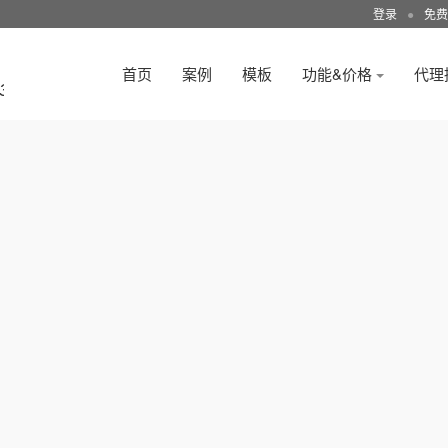
登录
●
免费
首页
案例
模板
功能&价格
代理
3