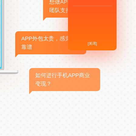
想做APP，但没有技术
团队支持
APP外包太贵，感觉不
[关闭]
靠谱
如何进行手机APP商业
变现？