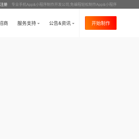
注册
专业手机App&小程序制作开发公司,免编程轻松制作App&小程序
招商
服务支持
公告&资讯
开始制作