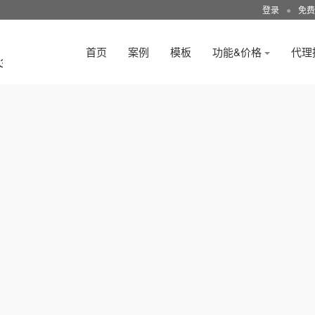
登录
●
免费
首页
案例
模板
功能&价格
代理
3