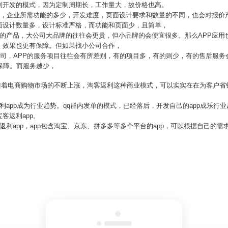
制开发的模式，因为定制周期长，工作量大，故价格也高。
用时，企业所需功能的多少，开发难度，页面设计要求和数量的不同，也会对报价
面设计数量多，设计标准严格，而功能和页面少，且简单，
样的产品，大公司大品牌的往往会更贵，但小品牌的会便宜很多。那么APP应用
，效果也更有保障。但如果找小公司合作，
公司，APP的服务项目往往会有所差别，有的项目多，有的则少，有的售后服
保障。而服务越少，
。随着电商购物市场的不断上涨，淘客返利这种商业模式，可以实实在在为客户省
利app成为行业趋势。qq群内发单的模式，已经落后，开发自己的app成乐行业
客返利app。
返利app，app包含淘宝、京东、拼多多等多个平台的app，可以根据自己的