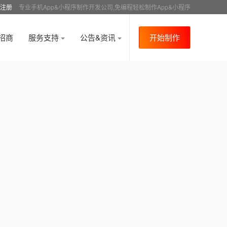
注册
专业手机App&小程序制作开发公司,免编程轻松制作App&小程序
招商
服务支持
公告&资讯
开始制作