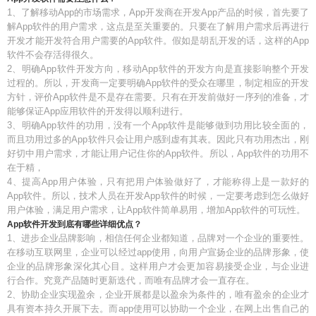
1、了解移动App的市场需求，App开发商在开发App产品的时候，首先要了
解App软件的用户需求，这点是至关重要的。只要在了解用户需求后再进行
开发才能开发符合用户需要的App软件。假如是胡乱开发的话，这样的App
软件不会存活得很久。
2、明确App软件开发方向，移动App软件的开发方向是直接影响整个开发
过程的。所以，开发商一定要明确App软件的受众在哪里，制定相应的开发
方针，评价App软件是不是存在需要。只有在开发前做好一序列的准备，才
能够保证App应用软件的开发得以顺利进行。
3、明确App软件的功用，没有一个App软件是能够做到功用比较全面的，
而且功用过多的App软件只会让用户感到虚有其表。因此只有功用杰出，刚
好切中用户需求，才能让用户记住你的App软件。所以，App软件的功用不
在于精，
4、提高App用户体验，只有把用户体验做好了，才能称得上是一款好的
App软件。所以，技术人员在开发App软件的时候，一定要考虑到怎么做好
用户体验，满足用户需求，让App软件简单易用，增加App软件的可玩性。
App软件开发到底有哪些详细优点？
1、进步企业品牌影响，相信任何企业都知道，品牌对一个企业的重要性。
在移动互联网里，企业可以经过app使用，向用户宣扬企业的品牌形象，使
企业的品牌形象深化其心目。这样用户才会更加容易接受企业，与企业进
行合作。究竟产品随时更新迭代，而唯有品牌才会一直存在。
2、协助企业实现盈余，企业开展都是以盈余为条件的，唯有盈余的企业才
具有资本持久开展下去。而app使用可以协助一个企业，在网上出售自己的