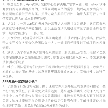
1、概念化分析，App软件开发的核心是解决用户需求问题，在一款app软件
开发前首先要明确其目的。企业要明确自己的需求，然后与开发商合作，
制定明确的软件开发方案。并且讨论方案的可行性，如果方案可行，企业
还应评估投入的成本是否可接受。
2、UI设计，一款app软件开发的外观有UI人员进行设计规划，这直接关系
到这款软件的用户体验如何。所以企业在UI风格确定前应了解是否符合需
求，然后才能进行下一步开发。
3、开发阶段，明确需求以及UI风格确定后，由技术团队进行编码。团队负
责人将开发任务细分化给团队每个人，一遍项目经理及时了解项目的发展
进程。
4、测试，为了保证解决方案符合系统要求，测试团队从功能，性能和负载
可伸缩性以及安全性角度进行测试，以发现潜在的漏斗及bug。修复漏洞并
从新测试系统后，
5、维护，团队需要专门的软件工程师对软件进行后期跟踪服务，收集用户
对软件功能方面的反馈，以及需要更新和修改的地方。完善软件，加强用
户体验。
APP开发外包定制多少钱？
1、了解整个行业价格定位，由于现在软件开发外包公司发展得到推动，整
个行业的发展也开始呈现更火爆的趋势，越来越多的团队公司涌入到这个
行业中，在价格定位方面有很多因素影响，建议大家尽量多方面了解客观
因素，这样才能确定在公司提供的价格定位是否合理，了解行业定位才能
合理进行判断，避免影响到自己开发软件的成本。