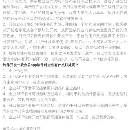
时间才能完成。而应用公园无代码平台不需要专业程序员，普通人自己也
能制作app。与传统开发模式对比，应用公园无疑大幅度降低了软件开发的
难度，零经验，自己经过简单的操作，没有大量的人力成本，所以无代码
软件开发平台可以节省90%以上的软件开发费用。
2、传统app开发公司往往各自为战，即面临一个新的项目的时候，都需要
从开始逐步完成各个模块的开发，从而造成行业内存在大量重复开发的浪
费现象。而应用公园无代码软件开发平台，平台为用户直接提供了上百种
开发好的app功能，用户可以直接使用快速制作app，不需要从零开发，不
需要大量沟通，不需要进行反复测试修改，所以可以降低软件开发时间。
3、成熟功能模块自由组合，传统软件开发受制于成本，所以常常会出现开
发出来的与预想中的不一致、功能缺少、功能不齐全、bug较多等问题。
制作开发一款办公app软件对企业有什么好处呢？
1、企业信息等。
2、企业APP具有更好的营销效果。只要他们安装了你的企业APP程序，内
容来和用户互动，提高营销效果。
3、企业APP开发不仅能够更好的推广企业品牌，
4、企业APP软件可以随时直达客户。相对于其他的传播渠道，直接定位到
老客户，实现与熟客之间的互动。
5、可以帮助企业抢占移动市场。企业APP可以有效提高商家的竞争力，差
异化竞争让商家找到移动互联网红海之中的蓝海，
6、企业APP软件开发可以提高顾客体验度，忠诚度，提升品牌形象。
傻瓜式app软件开发技巧