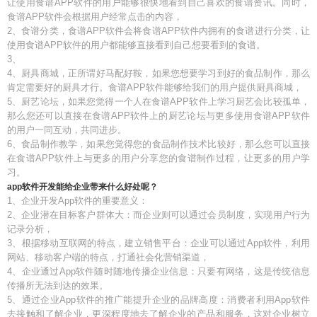
让使用食谱APP软件的用户能够很快地看到自己喜欢的食谱资讯。同时，
食谱APP软件会根据用户经常点击的内容，
2、食谱分类，食谱APP软件会将食谱APP软件内拥有的食谱进行分类，让
使用食谱APP软件的用户都能够直接看到自己想要看到的食谱。
3、
4、厨具商城，正所谓好马配好鞍，如果您想要学习到好的食品制作，那么
肯定需要好的厨具才行。食谱APP软件能够给我们的用户提供厨具商城，
5、厨艺论坛，如果您觉得一个人在食谱APP软件上学习厨艺会比较孤单，
那么您还可以直接在食谱APP软件上的厨艺论坛与更多使用食谱APP软件
的用户一同互动，共同进步。
6、食品制作教学，如果您觉得您的食品制作技术比较好，那么您可以直接
在食谱APP软件上与更多的用户分享您的食谱制作过程，让更多的用户学
习。
app软件开发能给企业带来什么好处呢？
1、企业开发App软件的重要意义：
2、企业潜在目标客户群体大：而企业则可以通过会员制度，实现用户行为
记录分析，
3、根据移动互联网的特点，建立销售平台：企业可以通过App软件，利用
网站、移动客户端的特点，打通社会化营销渠道，
4、企业通过App软件随时随地传播企业信息：只要有网络，这是传统信息
传播所无法到达的效果。
5、通过企业App软件的推广能提升企业的品牌高度：消费者利用App软件
去接触和了解企业，更深程度地去了解企业的产品和服务，这对企业树立