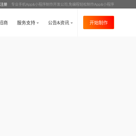
注册
专业手机App&小程序制作开发公司,免编程轻松制作App&小程序
招商
服务支持
公告&资讯
开始制作