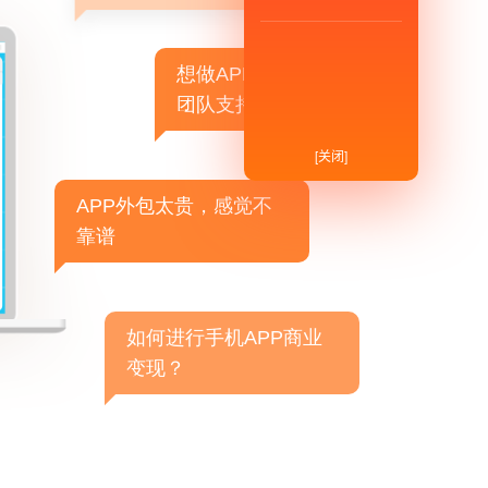
想做APP，但没有技术
团队支持
[关闭]
APP外包太贵，感觉不
靠谱
如何进行手机APP商业
变现？