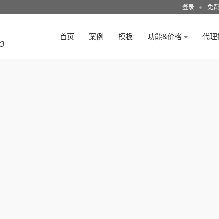
登录
●
免费
首页
案例
模板
功能&价格
代理
3