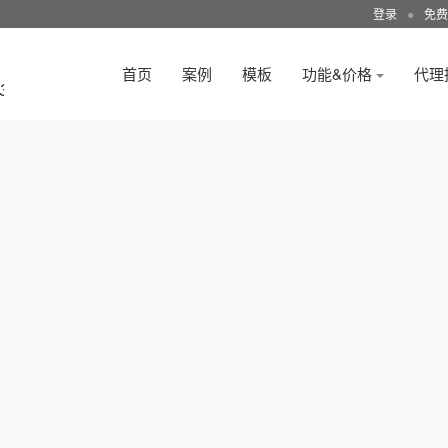
登录
●
免费
首页
案例
模板
功能&价格
代理
3