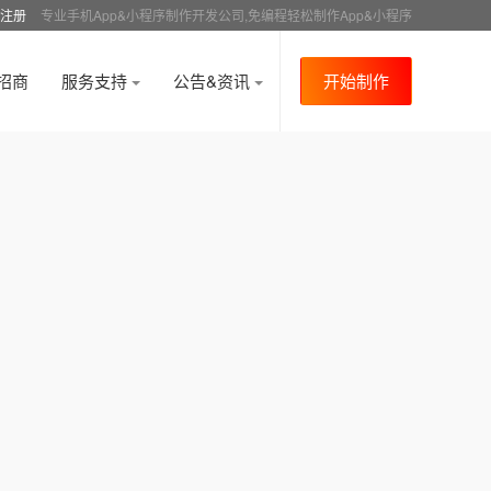
注册
专业手机App&小程序制作开发公司,免编程轻松制作App&小程序
招商
服务支持
公告&资讯
开始制作