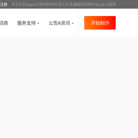
注册
专业手机App&小程序制作开发公司,免编程轻松制作App&小程序
招商
服务支持
公告&资讯
开始制作