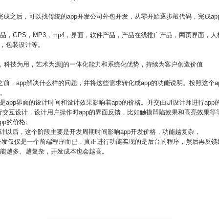
作完成之后，可以找传统的app开发公司外包开发，从零开始逐步敲代码，完成a
产品，GPS，MP3，mp4，界面，软件产品，产品在线推广产品，网页界面，
计，包装设计等。
意为先，科技为用，艺术为源]的一体化能力和系统化优势，持续为客户创造价值
之前，app解决什么样的问题，并将这些需求转化成app的功能说明。按照这个
钱。
要是app界面的设计时间和设计效果影响着app的价格。并交由UI设计师进行ap
行交互设计，设计用户操作时app的界面反馈，比如触摸凹陷效果和高亮效果等
pp的价格。
I设计以后，这个阶段主要是开发周期时间影响app开发价格，功能越复杂，
pp开发仅仅是一个前端程序而已，真正进行功能实现的是后台的程序，然后再反馈
功能越多、越复杂，开发成本也会越高。