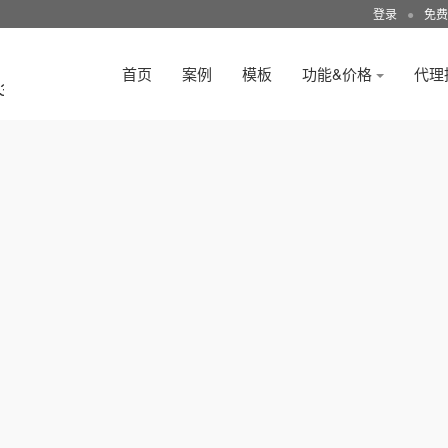
登录
●
免费
首页
案例
模板
功能&价格
代理
3