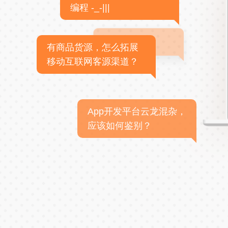
编程 -_-|||
有商品货源，怎么拓展
移动互联网客源渠道？
App开发平台云龙混杂，
应该如何鉴别？