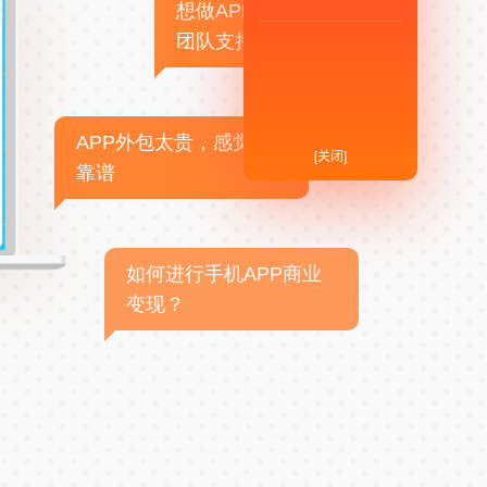
想做APP，但没有技术
团队支持
APP外包太贵，感觉不
[关闭]
靠谱
如何进行手机APP商业
变现？