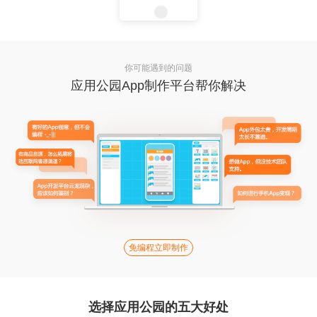
你可能遇到的问题
应用公园App制作平台帮你解决
免编程立即制作
选择应用公园的五大好处