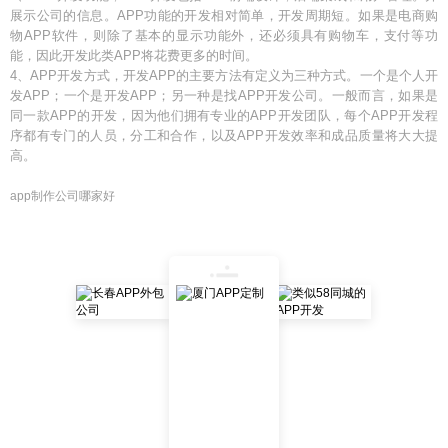
展示公司的信息。APP功能的开发相对简单，开发周期短。如果是电商购
物APP软件，则除了基本的显示功能外，还必须具有购物车，支付等功
能，因此开发此类APP将花费更多的时间。
4、APP开发方式，开发APP的主要方法有定义为三种方式。一个是个人开
发APP；一个是开发APP；另一种是找APP开发公司。一般而言，如果是
同一款APP的开发，因为他们拥有专业的APP开发团队，每个APP开发程
序都有专门的人员，分工和合作，以及APP开发效率和成品质量将大大提
高。
app制作公司哪家好