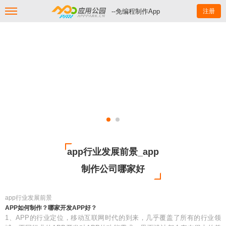
--免编程制作App
注册
app行业发展前景_app
制作公司哪家好
app行业发展前景
APP如何制作？哪家开发APP好？
1、APP的行业定位，移动互联网时代的到来，几乎覆盖了所有的行业领