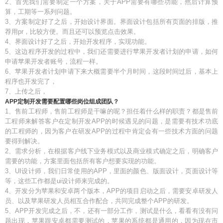
2、首先我们需要制定一个方案，关于APP需要有哪些功能，然后计算预
算，工期等一系列问题。
3、方案制定好了之后，开始设计界面。界面设计包括所有页面的排版，推
荐用pr，比较方便。而且还可以预览点击效果。
4、界面设计好了之后，开始开发程序，实现功能。
5、这边程序开发的过程中，我们还需要进行苹果开发者计划的申请，如何
申请苹果开发者账号，流程一样。
6、苹果开发者计划申请下来大概需要半个月时间，这段时间过后，基本上
程序也开发完了，
7、上传之后，
APP定制开发需要配置哪些岗位组成团队？
1、售前工程师，售前工程师是干嘛的呢？担任着什么样的职责？都是售前
工程师来解答客户在定制开发APP的时候遇见的问题，是需要有技术功底
的工程师的，因为客户在研发APP的过程中肯定会有一些技术方面的问题
要得到解决。
2、需求分析，在根据客户线下业务模式以及商业模式确定之后，明确客户
需要的功能，方案里面包括所有客户想要实现的功能。
3、UI设计师，我们日常使用的APP，里面的颜色、版面设计，页面设计等
等，这些工作都是ui设计师来完成的。
4、开发分为苹果和安卓两个版本，APP的项目启动之后，需要安卓研发人
员、以及苹果研发人员相互合作配合，共同完成整个APP的研发。
5、APP开发完成之后，不，还有一部分工作，测试是什么，看看有没有问
题出现，苹果跟安卓都需要测试的，苹果的系统都是通用的，因为现在市