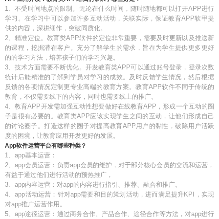
1、不受时间地点的限制。无论在什么时间，随时随地都可以打开APP进行
学习。在学习中可以参加许多互动活动，关联实际，保证教育APP软甲提
供的内容，深耕细作，突破同质化。
2、精准定位。教育类APP软件的定位非常重要，需要及时更新以及推送新
的课程，挖掘潜在客户。充分了解学生的需求，旨在为学生提供更多更好
的的学习方法，培养孩子们的学习兴趣。
3、技术方面需要不断优化。开发教育类APP可以通过账号登录，登录次数
统计后能精准的了解到学员对学习的成效。及时反馈学生情况，然后根据
反馈的各项情况定制更专业高端的教育方案。教育APP软件不同于传统的
教育，不仅需要线下的内容，同时也需要线上的推广。
4、教育APP开发需加强互动性想要做好在线教育APP，形成一个互动的圈
子是很有必要的。教育类APP应该实现学生之间的互动，让他们形成自己
的讨论圈子。打造这样的圈子对提高教育APP用户的黏性，破除用户活跃
度的困境，让教育应用开发更好的发展。
App软件运营平台有哪些种类？
1、app基本运营：
2、app会员运营：负责app会员的维护，对于部分核心会员的交流和运营，
有益于通过他们进行活动的预热推广，
3、app内容运营：对app的内容进行指引、推荐、融合和推广。
4、app活动运营：针对app需要和目的策划活动，进而满足提升KPI，实现
对app推广运营作用。
5、app途径运营：通过商务合作、产品合作、途径合作等方法，对app进行