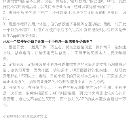
序驱动营销的基本思路。现在，微名誉户活跃数用户数已达8。06亿，要想
行使小程序营销品牌，以及切准行业方向，还可以获得精准的用户。
2、做好小程序的线下推广，还可以基于地理位置让附近的用户看到。因
此，
3、看重小程序的用户体验，但仍然设置了客服等交互功能。因此，想开发
一个好的小程序，让用户在使用小程序的过程中真正感受到小程序区别于
原生App的方便快捷。
开发一个软件多少钱？开发一个小程序一般需要多少钱呢？
1、模板开发，一般几千到一万左右。优点是价格便宜，操作简单，能快速
上线。缺点也有，功能固定无法修改，并不属于购买者本人，要按年租
费。
2、定制开发，定制开发的小程序可以根据客户的实际所需功能为您量身定
造，该类型开发，因为排版，功能需求，UI页面设计的复杂性，一般研发
费用都在1.5万以上，当然，目前小程序的开发成本是与功能、页面的多少
成正比关系的，如果需要开发的小程序功能并不多，反之亦然。
3、开发周期，在开发周期上，小程序的开发周期平均为4个星期，小程序
是一次开发，多种终端适配，APP则需要逐一调试;作为商家比较关心的开
发费用，通过也不会超过5万元，而一款好的APP的成本至少会超过十万
元。
小程序和app的开发成本对比