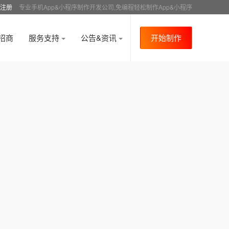
注册
专业手机App&小程序制作开发公司,免编程轻松制作App&小程序
招商
服务支持
公告&资讯
开始制作