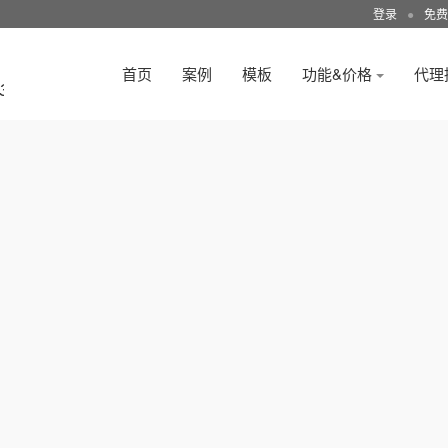
登录
●
免费
首页
案例
模板
功能&价格
代理
3