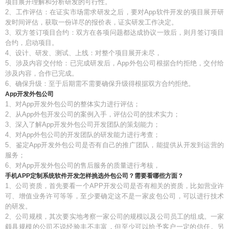
项目展开理解和分析研发的可行性。
2、工作评估：在证实市场需求研发之后，要对App软件开发的项目展开研
发时间评估，获取一份详尽的报价表，证实研发工作决定。
3、双方签订项目合约：双方在各项问题都达成协议一致后，则月签订项目
合约，启动项目。
4、设计、研发、测试、上线：对整个项目展开未尽，
5、涉及内容交付给：已完成研发后，App外包公司根据合约拒绝，交付给
涉及内容，合作已完成。
6、确保升级：至于后期需不需要确保升级得根据双方合约拒绝。
App开发外包公司
1、对App开发外包公司的整体实力进行评估；
2、从App外包开发公司的案例入手，评估公司的技术实力；
3、深入了解App开发外包公司开发团队的策划能力；
4、对App外包公司的开发团队的研发能力进行考查；
5、鉴定App开发外包公司是否有自己的推广团队，能提供从开发到运营的
服务；
6、对App开发外包公司的售后服务的质量进行考核，
手机APP定制系统软件开发怎样挑选外包公司？需要看哪些方面？
1、公司资质，首先要看一个APP开发公司是否有相关的资质，比如营业许
可、增值业务许可等等，至少要确定这不是一家皮包公司，可以进行技术
的研发。
2、公司规模，其次要实地考察一家公司的规模以及公司员工的组成。一家
颇具规模的公司不说经验丰不丰富，但至少可以给予客户一定的信任。另