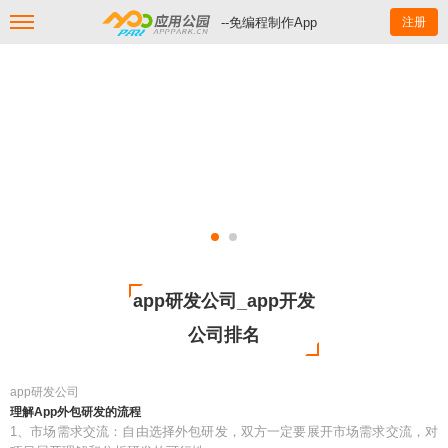
--免编程制作App
注册
app研发公司_app开发
公司排名
app研发公司
理解App外包研发的流程
1、市场需求交流：自由选择外包研发，双方一定要展开市场需求交流，对