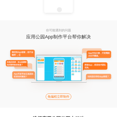
你可能遇到的问题
应用公园App制作平台帮你解决
免编程立即制作