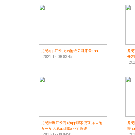
龙岗app开发,龙岗附近公司开发app
龙岗
2021-12-09 03:45
开发
202
龙岗附近开发商城app哪家便宜,布吉附
龙岗
近开发商城app哪家公司靠谱
谱a
2021-12-09 04:45
202