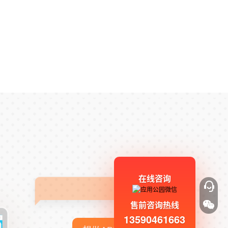
在线咨询
售前咨询热线
13590461663