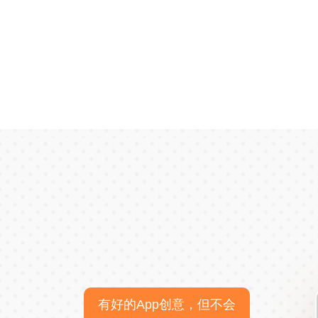
有好的App创意，但不会