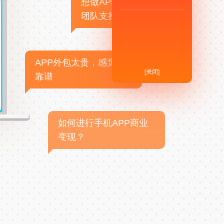
想做APP，但没有技术
团队支持
APP外包太贵，感觉不
[关闭]
靠谱
如何进行手机APP商业
变现？