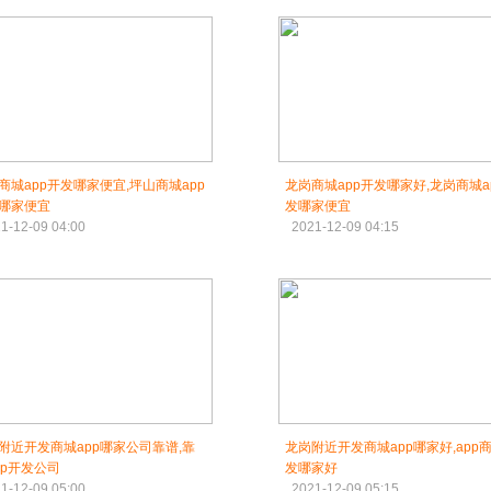
商城app开发哪家便宜,坪山商城app
龙岗商城app开发哪家好,龙岗商城a
哪家便宜
发哪家便宜
1-12-09 04:00
2021-12-09 04:15
附近开发商城app哪家公司靠谱,靠
龙岗附近开发商城app哪家好,app
pp开发公司
发哪家好
1-12-09 05:00
2021-12-09 05:15