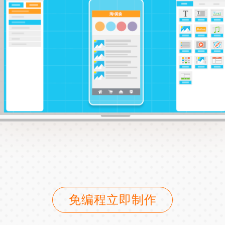
免编程立即制作