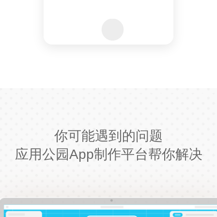
你可能遇到的问题
应用公园App制作平台帮你解决