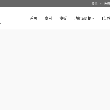
登录
●
免费
首页
案例
模板
功能&价格
代理
3