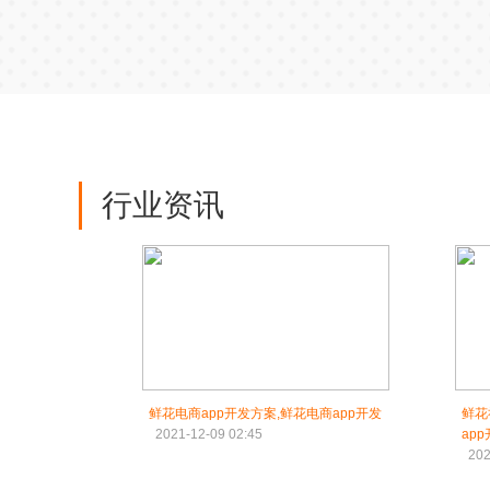
行业资讯
鲜花电商app开发方案,鲜花电商app开发
鲜花
2021-12-09 02:45
ap
202