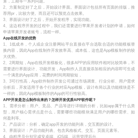
算，工期等一系列问题。
2、方案制定好了之后，开始设计界面。界面设计包括所有页面的排版，推
荐用pr，比较方便。而且还可以预览点击效果。
3、界面设计好了之后，开始开发程序，实现功能。
4、这边程序开发的过程中，我们还需要进行苹果开发者计划的申请，如何
申请苹果开发者账号，流程一样。
App在线开发的优势
1、1低成本，个人或企业注册网站平台直接在平台选取合适的功能模板替
换内容，因此App在线制作开发效率高、成本低，这也是App模板制作的较
大优势。
2、2周期短，App在线开发模板化，很多APP的应用软件相对比较简单，不
需要进行界面设计、功能开发，App制作人员直接添加相应的内容即可生成
一个满意的App应用，花费的时间周期较短，
3、3可行性高，App软件制作开发公司通过市场调查、行业分析、用户需求
分析后，开发适用于各个行业的对应App模板，设计布局以及功能模块是不
一样的，因此App模板制作的App的可行性较高。
APP开发是怎么制作出来的？怎样开发优质APP软件呢？
1、需求分析：用户、竞品、产品等进行详细的分析，比如app属于什么类
型，用户核心需求点是什么，需要哪些功能模块满足用户的哪些需求、如
何盈利等。
2、产品设计：分析，确定app开发的功能列表，交互图的设计。
3、界面设计：产品功能列表、包含风格板式、交互、页面元素等。
4、由程序员分别完成安卓端、iOS端、运营管理后台、