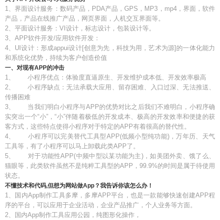
1、界面设计服务：数码产品，PDA产品，GPS，MP3，mp4，界面，软件
产品，产品在线推广产品，网页界面，人机交互界面等。
2、平面设计服务：VI设计，标志设计，包装设计等。
3、APP软件开发/应用软件开发：
4、UI设计：形成appui设计[创意为先，科技为用，艺术为源]的一体化能力
和系统化优势，持续为客户创造价值
一、对现有APP的冲击
1、 小程序优点：体验度直逼原生、开发维护成本低、开发效率极高
2、 小程序缺点：无法承载大应用、留存困难、入口过深、无法推送、
传播困难
3、 当我们明白小程序与APP的优势对比之后我们不难明白，小程序确
实突出一个“小”，“小”伴随着极低的开发成本、极高的开发效率和便捷的获
客方式，这些特点使得小程序对于特定的APP有着很高的替代性。
4、 小程序可以完美替代工具型APP(低频小型纯功能)，万年历、天气
工具等，有了小程序可以马上卸载此类APP了。
5、 对于功能性APP(中频中型以某功能为主)，如美团外卖、饿了么、
猫眼等，此类软件虽然不是纯粹工具型的APP，99.9%的时间是属于待使用
状态。
不懂技术和代码,但想为网站做App？我告诉你该怎么办！
1、国内App制作工具多摩，多摩APP平台，也是一款能够快速创建APP程
序的平台，可以应用于企业活动，企业产品推广，个人业务等方面。
2、国内App制作工具应用公园，纯图形化操作，