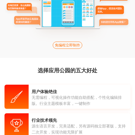
免编程立即制作
选择应用公园的五大好处
用户体验绝佳
无需编程，可视化操作功能自助搭配，个性化编辑排
版。行业主题模板丰富，一键制作
行业技术领先
源生语言开发，完美适配，另有源码独立部署版，支持
二次开发，实现功能无限扩展