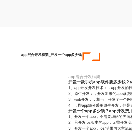
app混合开发框架_开发一个app多少钱
app混合开发框架
开发一款手机app软件要多少钱？
1、app开发开发技术：，app开发
2、原生开发：，开发出来的app系
3、web开发：，相当于开发了一个
4、，即app部分采用原生开发，但
开发一个app多少钱？app开发费
1、开发一个app，不需要华丽的界
2、只开发ios版本的app，无需开
3、开发一个app，ios/苹果两大主