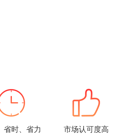
、省时、省力
市场认可度高