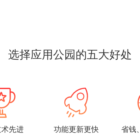
选择应用公园的五大好处
技术先进
功能更新更快
省钱