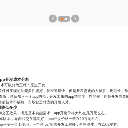
app开发成本分析
的技术可以分为三种：原生开发、
统软件可实现的功能多性能好，反应速度快，但是开发需要的人员多，周期长，
网页版，然后加入一个app的壳，开发出来的app功能少，性能差，但是开发需
是目前技术不成熟，市场缺乏对应的开发人才。
用较低多少
面和交互效果，满足基本功能需求，app开发价格大约在几万元左右。
发安卓版本，界面和交互都良好，app开发价格一般在10万元左右。
流app开发平台上使用，一个是ios/苹果开发工程师，价格基本上在20万左右。