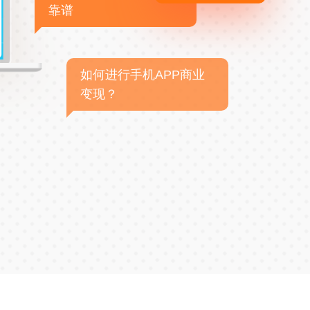
靠谱
如何进行手机APP商业
变现？