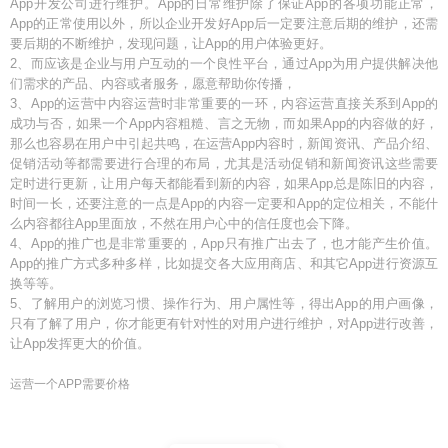
App开发公司进行维护。App的日常维护除了保证App的各项功能正常，
App的正常使用以外，所以企业开发好App后一定要注意后期的维护，还需
要后期的不断维护，发现问题，让App的用户体验更好。
2、而应该是企业与用户互动的一个良性平台，通过App为用户提供解决他
们需求的产品、内容或者服务，愿意帮助你传播，
3、App的运营中内容运营时非常重要的一环，内容运营直接关系到App的
成功与否，如果一个App内容粗糙、言之无物，而如果App的内容做的好，
那么也容易在用户中引起共鸣，在运营App内容时，新闻资讯、产品介绍、
促销活动等都需要进行合理的布局，尤其是活动促销和新闻资讯这些需要
定时进行更新，让用户每天都能看到新的内容，如果App总是陈旧的内容，
时间一长，还要注意的一点是App的内容一定要和App的定位相关，不能什
么内容都往App里面放，不然在用户心中的信任度也会下降。
4、App的推广也是非常重要的，App只有推广出去了，也才能产生价值。
App的推广方式多种多样，比如提交各大应用商店、和其它App进行资源互
换等等。
5、了解用户的浏览习惯、操作行为、用户属性等，得出App的用户画像，
只有了解了用户，你才能更有针对性的对用户进行维护，对App进行改善，
让App发挥更大的价值。
运营一个APP需要价格