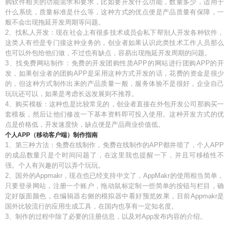
购软件相关的功能需求和要求，比如要开发什么功能，数量多少，适用于
什么系统，质量标准是什么等，这种方式的优点便是产品质量有保障，一
般不会出现拖延开发周期等问题。
2、找私人开发：现在社会上有很多技术成员会私下帮别人开发各种软件，
这类人有些是专门接这种业务的，创业者如果认识此类技术工作人员那么
也可以外包给他们做，不过也有缺点，容易出现拖延开发周期的问题。
3、找免费网站制作：免费的开发团购性质APP的网站进行团购APP的开
发，如果创业者的团购APP是采用这种方式开发的话，花费的资金是很少
的，但这种方式制作出来的产品质量一般，服务体验不是很好，企业自己
玩玩还可以，如果是考虑长远发展则不推荐。
4、购买模板：这种也是比较常见的，创业者直接在外包开发公司那购买一
套模板，然后让他们修改一下基本资料即可投入使用。这种开发方式的优
点是价格低，开发速度快，缺点便是产品商业价值低。
个人APP（移动客户端）制作指南
1、第三种方法：免费在线制作，免费在线制作的APP都井喷了，个人APP
的成品数量只是个时间问题了，在这里我也提醒一下，并且可移植性不
强。个人有兴趣的可以弄个玩玩。
2、国外的Appmakr，现在也已经支持中文了，AppMakr的使用相当简单，
只要登录网站，注册一个账户，拖动鼠标定制一些简单的按钮与栏目，确
定好版面颜色，在编辑器右侧的模拟器中看好预览效果，目前Appmakr是
国外比较流行的应用生成工具，在国内也享有一定知名度。
3、制作的过程中除了必要的注册信息，以及对App发布内容的介绍。