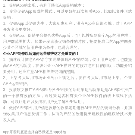
1、促销App的出现，有利于降低App促销成本；
2、专业促销App形成的模式，可以更好地贩卖相关App，比如以套件形式
促销，
3、促销App以促销为生，大家互惠互利，没有App商店那么拽，对于APP
开发者会更友好。
4、促销App、促销平台整合这些App后，也可以搜集到多个App的用户群，
用户群范围扩大。如果开发者谈促销条件的时候，把要把自己的App推向多
少某个区域的新用户作为条件，也是合理的。
企业APP制作以后如何运营维护这才是重要的！
1、描述设计惬意APP名字要尽量体现APP的功能，便于用户记住，也能提
高APP的活跃度，在设计企业APP描述的时候注意栏目的排版，功能介绍
要分明，还应注意APP相关关键词的挖掘。
2、上架各大应用市场企业App上线之后，要在各大应用市场上架。企业
APP运营维护。
3、投放软文推广APP和组织APP相关的活动策划活动策划是APP软件推广
的一个很有效的方法，通过策划各种有关企业APP软件的线上或线下活
动，可以让用户以及潜在用户更了解APP应用，
4、做好APP软件用户信息反馈的收集定期进行APP产品的调研分析，并加
强收集用户信息反馈工作，从而为产品的改进提出建设性的建议给技术开
发人员。
app开发到底是选择自己做还是app外包