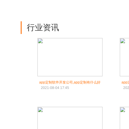
行业资讯
app定制软件开发公司,app定制有什么好
ap
2021-08-04 17:45
202