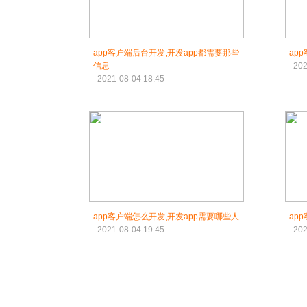
app客户端后台开发,开发app都需要那些
ap
信息
202
2021-08-04 18:45
app客户端怎么开发,开发app需要哪些人
ap
2021-08-04 19:45
202