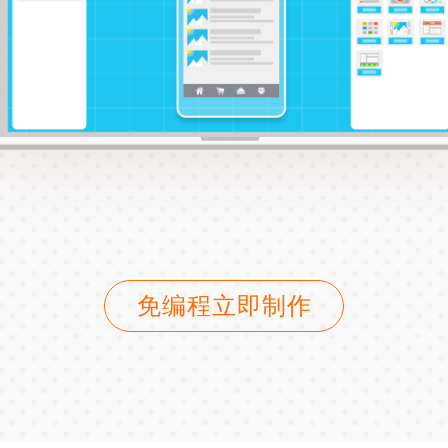
免编程立即制作