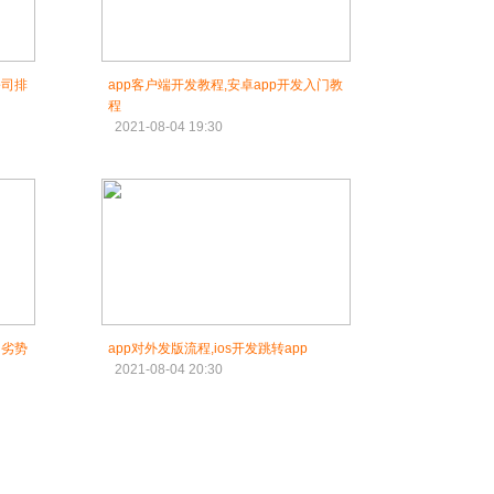
公司排
app客户端开发教程,安卓app开发入门教
程
2021-08-04 19:30
的劣势
app对外发版流程,ios开发跳转app
2021-08-04 20:30