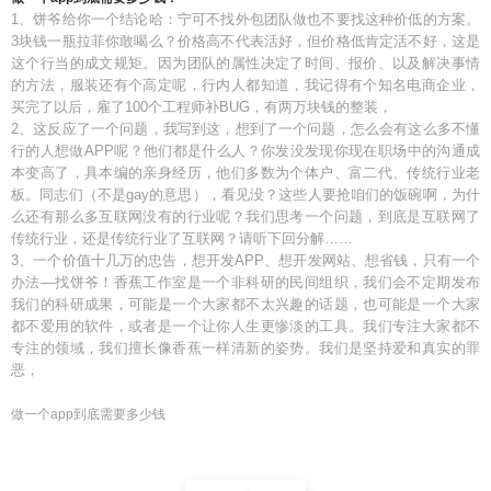
1、饼爷给你一个结论哈：宁可不找外包团队做也不要找这种价低的方案。
3块钱一瓶拉菲你敢喝么？价格高不代表活好，但价格低肯定活不好，这是
这个行当的成文规矩。因为团队的属性决定了时间、报价、以及解决事情
的方法，服装还有个高定呢，行内人都知道，我记得有个知名电商企业，
买完了以后，雇了100个工程师补BUG，有两万块钱的整装，
2、这反应了一个问题，我写到这，想到了一个问题，怎么会有这么多不懂
行的人想做APP呢？他们都是什么人？你发没发现你现在职场中的沟通成
本变高了，具本编的亲身经历，他们多数为个体户、富二代、传统行业老
板。同志们（不是gay的意思），看见没？这些人要抢咱们的饭碗啊，为什
么还有那么多互联网没有的行业呢？我们思考一个问题，到底是互联网了
传统行业，还是传统行业了互联网？请听下回分解……
3、一个价值十几万的忠告，想开发APP、想开发网站、想省钱，只有一个
办法—找饼爷！香蕉工作室是一个非科研的民间组织，我们会不定期发布
我们的科研成果，可能是一个大家都不太兴趣的话题，也可能是一个大家
都不爱用的软件，或者是一个让你人生更惨淡的工具。我们专注大家都不
专注的领域，我们擅长像香蕉一样清新的姿势。我们是坚持爱和真实的罪
恶，
做一个app到底需要多少钱