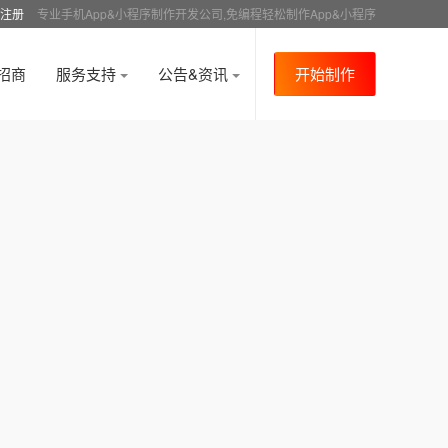
注册
专业手机App&小程序制作开发公司,免编程轻松制作App&小程序
招商
服务支持
公告&资讯
开始制作