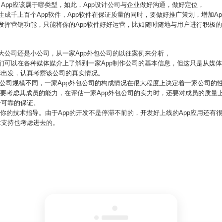
，App应该属于哪类型，如此，App设计公司与企业做好沟通，做好定位，
生成千上百个App软件，App软件在保证质量的同时，要做好推广策划，增加A
其发挥营销功能，只能将你的App软件好好运营，比如随时随地与用户进行积极的
是大公司还是小公司，从一家App外包公司的以往案例来分析，
我们可以在各种媒体媒介上了解到一家App制作公司的基本信息，但这只是从媒
际出发，认真考察该公司的真实情况。
公司规模不同，一家App外包公司的构成情况在很大程度上决定着一家公司的
都要考虑其成员的能力，在评估一家App外包公司的实力时，还要对成员的质量
个可靠的保证。
对你的技术指导。由于App的开发不是停滞不前的，开发好上线的App应用还有
术支持也考虑进去的。