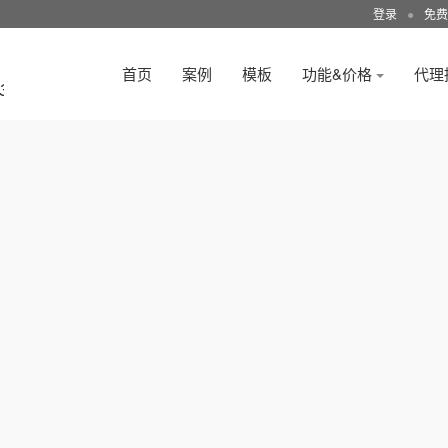
登录
●
免费
首页
案例
模板
功能&价格
代理
3