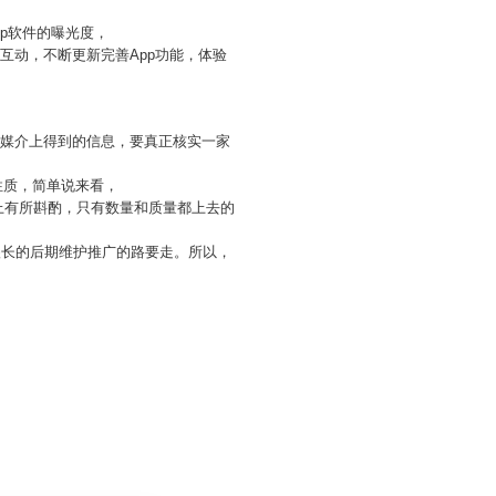
pp软件的曝光度，
互动，不断更新完善App功能，体验
体媒介上得到的信息，要真正核实一家
性质，简单说来看，
上有所斟酌，只有数量和质量都上去的
很长的后期维护推广的路要走。所以，