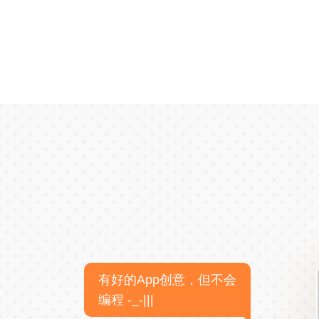
有好的App创意，但不会
编程 -_-|||