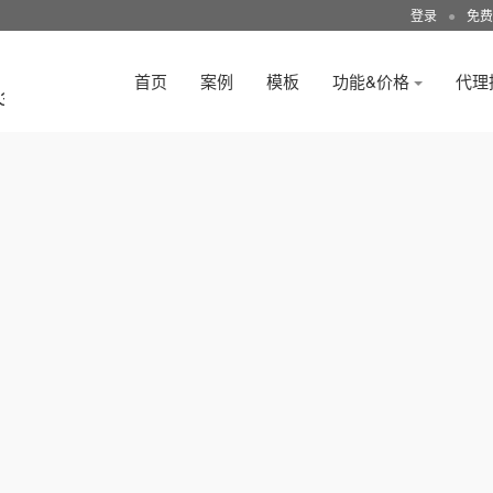
登录
●
免费
首页
案例
模板
功能&价格
代理
3