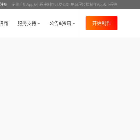
注册
专业手机App&小程序制作开发公司,免编程轻松制作App&小程序
招商
服务支持
公告&资讯
开始制作