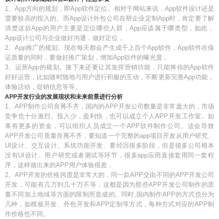
1、App方向的规划，即App软件定位。相对于网站来说，App软件设计还是
需要较高的投入的。而App设计外包公司在帮企业定制App时，肯定要了解
清楚这款App的用户主要是定位哪些人群，App应该属于哪类型，如此，
App设计公司与企业做好沟通，做好定位，
2、App推广的规划。现在每天都会产生成千上百个App软件，App软件在保
证质量的同时，要做好推广策划，增加App软件的曝光度，
3、运营App的规划。接下来还要让其发挥营销功能，只能将你的App软件
好好运营，比如随时随地与用户进行积极的互动，不断更新完善App功能，
体验活动，促销信息等等。
APP开发行业的发展现状和未来前景进行分析
1、APP制作公司良莠不齐，国内的APP开发公司数量是非常庞大的，市场
竞争也十分激烈。投入少，盈利快，也可以成立个人APP开发工作室。如
果有更多的资金，可以组织人员成立一个APP软件制作公司。这会导致
APP开发公司质量良莠不齐，要知道一个完整的app项目开发从用户研究、
UI设计、交互设计、系统功能开发、要经历很多阶段，但是很多公司根本
没有UI设计、用户研究或者测试等环节，很多app应用直接套用同一套程
序，这样做出来的APP用户体验很差，
2、APP开发的价格跨度是非常大的，同一款APP交由不同的APP开发公司
开发，可能有几万到几十万不等，这都是因为那些APP开发公司制作的质
量不同加上地域等方面的限制所造成的。同时,国内制作APP的方式也分为
几种，如模板开发、外包开发和APP定制等方式，每种方式对应的APP制
作价格也不同。