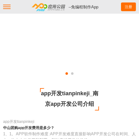
--免编程制作App
注册
app开发tianpinkeji_南
京app开发公司介绍
app开发tianpinkeji
中山团购app开发费用是多少？
1、1。APP软件制作难度:APP开发难度直接影响APP开发公司在时间、人