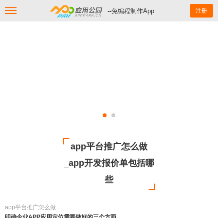
--免编程制作App
注册
app平台推广怎么做
_app开发报价单包括哪
些
app平台推广怎么做
明确企业APP应用定位需要做好的三个方面