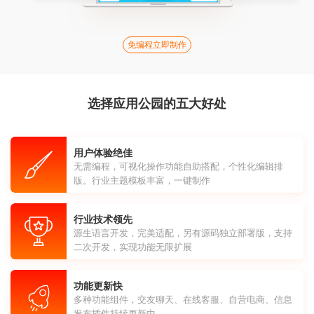
免编程立即制作
选择应用公园的五大好处
用户体验绝佳
无需编程，可视化操作功能自助搭配，个性化编辑排
版。行业主题模板丰富，一键制作
行业技术领先
源生语言开发，完美适配，另有源码独立部署版，支持
二次开发，实现功能无限扩展
功能更新快
多种功能组件，交友聊天、在线客服、自营电商、信息