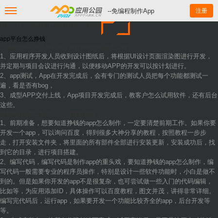
--免编程制作App
注册
app平台怎么挣钱_挣钱的app怎么制作
app平台怎么挣钱
正规的app开发公司开发一款软件的流程是怎么样
1、应用程序开发人员收到设计图纸后，将根据UI设计页面渲染图进行开发，
并定期与项目会议进行沟通，以便移动APP的开发可以按计划进行。
2、app测试，App在开发完成后，会有专门的测试人员把每个功能都测试一
遍，看是否有bog，
3、成型APP交付上线，App项目开发完成后，教客户怎么试用软件，还有后台
这些。
挣钱的app怎么制作？3个步骤教会你！
1、前期准备，想要知道挣钱的app怎么制作，一定要清楚前期工作。如果你要
开发一个app，可以询问百度，得到很多大神分享的教程，按照教程一步步
走，打开安装文件夹，将里面的所有部件全部进行安装更新，安装成功后，找
到它的目录，进行项目搭建。
2、编写代码，编写代码是制作app的重头戏，要知道挣钱的app怎么制作，编
写代码一般需要专业的程序员操作，特别是设计一些软件功能时，小白是做不
到的。但是如果你开发的app不是很复杂，也可尝试做一些入门的代码编辑，
比如等，为应用添加ID，具体操作可以百度教程，图文并茂，讲得非常详细。
编写完代码后，运行app，如果要开发一个功能比较齐全的app，后台开发等
等。