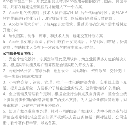
App软件也是一样，开发之前要先考虑App应用界面的设计，图案、页面等
等。只有在确定这些流程后才能进入下一个方案。
2、App应用的代切割，技术人员在编写HTML后台代码的时候，要对APP
软件界面进行优化设计，UI审核后测试，然后和刻画联系反馈信息，
3、App软件需求分析，了解App开发需求，通过调研确定用户需求后树立
开发方向，
4、绘制图案，制作、评审、和技术人员、确定交互计划方案，
5、App应用发布后跟踪，在应用软件开发完成后，上架到应用市场，反馈
信息，帮助技术人员在下一次改版的时候丰富应用功能。
公司服务项目包括：
1、完全个性化设计，专属定制研发应用软件，为企业提供多方位的解决方
案。根据实际功能及客户预算匹配合理实用的开发方案。
2、高端网站开发，需求分析---创意设计---网站制作---资料添加---交付使用--
-每一步我们都追求精致
3、小程序定制，运营、管理、推广一体化的解决方案。实现线上线下互
通。提升企业形象，方便客户了解企业业务情况。达到营销推广的目的。
4、企业营销及管理软件定制，根据企业行业特点及自身需求，整合企业线
上资源提供长期的网络营销推广的技术支持。为大型企业解决管理难，财
务审核难，营销推广难等多种痛点。
5、知识产权企业资质办理，针对不同的知识产权现状，为中小微企业与创
新创业者定制比较全面的知识产权解决方案业务包括：商标注册、公司注
册，软件著作权申请、域名备案、