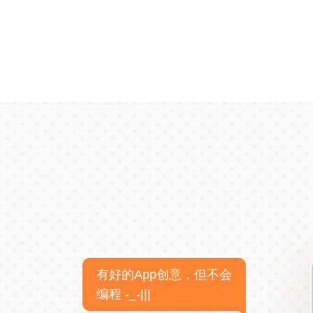
有好的App创意，但不会
编程 -_-|||