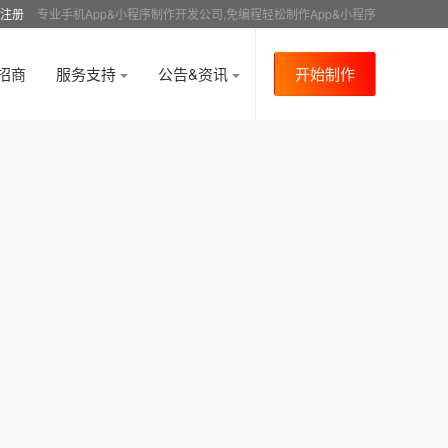
注册
专业手机App&小程序制作开发公司,免编程轻松制作App&小程序
招商
服务支持
公告&资讯
开始制作