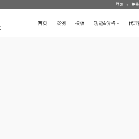
登录
●
免费
首页
案例
模板
功能&价格
代理
3