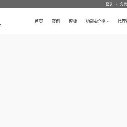
登录
●
免费
首页
案例
模板
功能&价格
代理
3