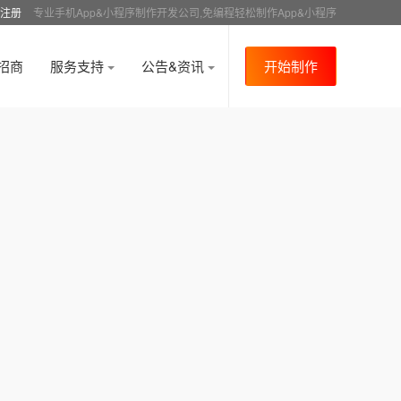
注册
专业手机App&小程序制作开发公司,免编程轻松制作App&小程序
招商
服务支持
公告&资讯
开始制作