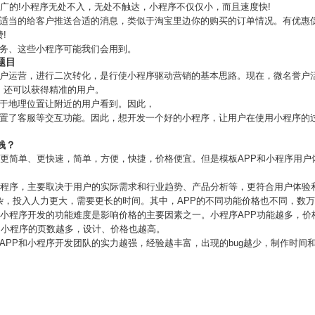
推广的!小程序无处不入，无处不触达，小程序不仅仅小，而且速度快!
能适当的给客户推送合适的消息，类似于淘宝里边你的购买的订单情况。有优惠
!
服务、这些小程序可能我们会用到。
题目
户运营，进行二次转化，是行使小程序驱动营销的基本思路。现在，微名誉户活
，还可以获得精准的用户。
基于地理位置让附近的用户看到。因此，
设置了客服等交互功能。因此，想开发一个好的小程序，让用户在使用小程序的
钱？
序更简单、更快速，简单，方便，快捷，价格便宜。但是模板APP和小程序用
和小程序，主要取决于用户的实际需求和行业趋势、产品分析等，更符合用户体验
杂，投入人力更大，需要更长的时间。其中，APP的不同功能价格也不同，数
城小程序开发的功能难度是影响价格的主要因素之一。小程序APP功能越多，价
P和小程序的页数越多，设计、价格也越高。
APP和小程序开发团队的实力越强，经验越丰富，出现的bug越少，制作时间