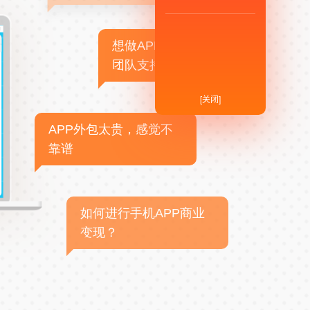
想做APP，但没有技术
团队支持
[关闭]
APP外包太贵，感觉不
靠谱
如何进行手机APP商业
变现？