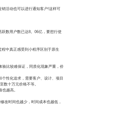
促销活动也可以进行通知客户!这样可
跃数用户数已达8。06亿，要想行使
过程中真正感受到小程序区别于原生
户体验比较难保证，同质化现象严重，价
和个性化追求，需要客户、设计、项目
万至数十万元价格不等。
格也越高。
和修改时间也越少，时间成本也越低，