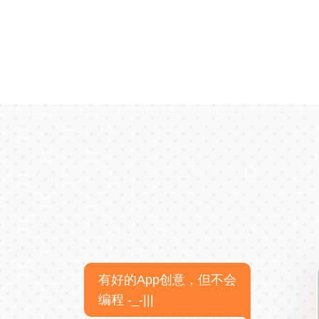
有好的App创意，但不会
编程 -_-|||