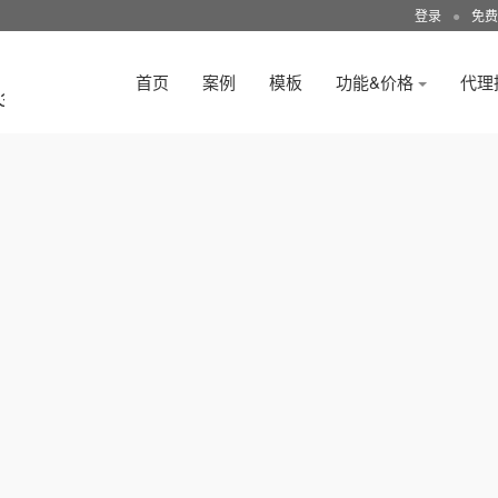
登录
●
免费
首页
案例
模板
功能&价格
代理
3