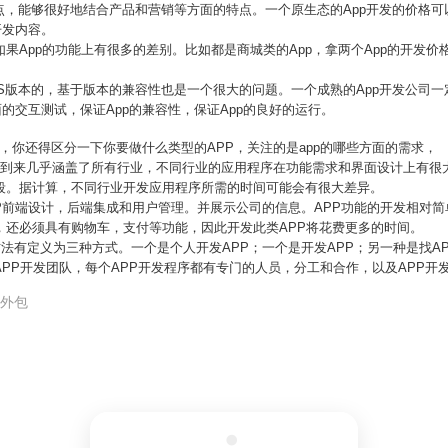
点，能够很好地结合产品和营销等方面的特点。一个原生态的App开发的价格可
开发内容。
，如果App的功能上有很多的差别。比如都是商城类的App，拿两个App的开发
iOS版本的，基于版本的兼容性也是一个很大的问题。一个成熟的App开发公司一
的交互测试，保证App的兼容性，保证App的良好的运行。
，你还得区分一下你要做什么类型的APP，关注的是app的哪些方面的需求，
代的到来几乎涵盖了所有行业，不同行业的应用程序在功能需求和界面设计上有很
间段。据计算，不同行业开发应用程序所需的时间可能会有很大差异。
APP前端设计，后端集成和用户管理。并展示公司的信息。APP功能的开发相对
，还必须具有购物车，支付等功能，因此开发此类APP将花费更多的时间。
要方法有定义为三种方式。一个是个人开发APP；一个是开发APP；另一种是找
APP开发团队，每个APP开发程序都有专门的人员，分工和合作，以及APP开
p外包