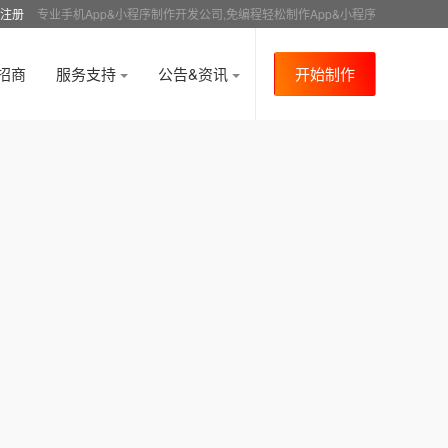
注册
专业手机App&小程序制作开发公司,免编程轻松制作App&小程序
招商
服务支持
公告&资讯
开始制作