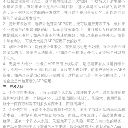
不过企业需要明白的是，这个费用往往是一次性的，一般情况下后续都不
会增加费用，但如果企业是自己组建团队，那么单是团队成员的薪资待
遇，还不包括其它方面的开发成本，并且这个费用是长期的，所以外包则
更能节省企业开发成本。
2、提升开发效率，选择外包开发APP应用，便可以进行开发工作，但如果
企业选择自己组建团队的话，从而导致效率低下。并且移动互联的发展速
度是瞬息万变的，如果企业不能快速把握好，所以企业在选择外包开发是
非常有利的，可以大大提升APP应用开发的效率。
3、减轻企业压力，对传统企业来说，需要费尽心思去处理。而企业自己组
建团队的话，效率也无法提高。但如果企业将项目外包，企业完全可以放
下心来。
4、无需专人维护，企业在APP应用上线以后，是必须要有人来进行维护
的，不然一旦APP应用出现问题，又没有人来处理，使用户纷纷离开APP
应用。如果企业是自己团队开发的话，这样企业也是一笔不少的开支，但
若企业是外包开发的APP应用，
三、开发方法
1、⑴企业自主研发。，假设你是个大老板，或许技术大牛，愿意花许多资
源和时刻来打磨一个超级App，但是组成团队时刻长、风险大，费用昂扬，
烧个一两百万都看不到多少东西出来，而且周期长。
2、⑵外包定制，许多中小老板选择外包定制，避免了自建团队的高风险和
高本钱。但时刻和费用本钱仍然很高，而且二次开发难，产品质量也难以
确保。还有一个许多人忽视、又避免不了的风险，即乙方有出色的服务，
但产品质量也受甲方提需求的水平束缚。假设你没有决心规划好你的App，