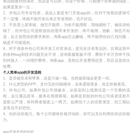
果说能做到你满意，也还是可以的，但这个价格，只能做个简单版的app，
如果是复杂一点，
2、外包公司专业性差，虽说人家是专门开发app的，但对于淘客的逻辑可
不一定懂，终能不能开发出来正常使用的，也不好说。
3、不负责上架审核。做完不能用，为啥不能用呢，我钱都给了。确实你给
钱了，但外包公司是根据你的需求来开发的，终不能用，抱歉，我也不知
道，反正按照你的要求来的，淘客app怎么赚钱，终不能用你自己找问题，
钱是不可能退的。
4、对于很多外包公司和开发工作室来说，是完全没有售后的。后期运营中
的各种bug和技术问题完全不管，咨询客服客服不理，费劲千辛万苦终于找
到对接人，一问维护费用，淘客app，竟然比开发费用还贵，而且还是按次
收费。
个人简单app的开发流程
1、是否做安卓和苹果，还是只做一端。当然做双端会更贵一些。
2、什么类型的APP。支付宝的功能模块，业务逻辑更多，肯定价格更高。
3、外包公司。如果外包公司很健全，从策划到上线测试是一个完整的流
程，会注重品质等，服务在那摆着呢。如果是初创的外包公司或者流程不
是那么严谨，有时两者能差上一两万。如果找个人的话更便宜，但工期以
及售后不好把控。
4、你的议价能力。每个公司都有价格浮动的，你可以充分利用你的议价能
力。
app开发外包的好处