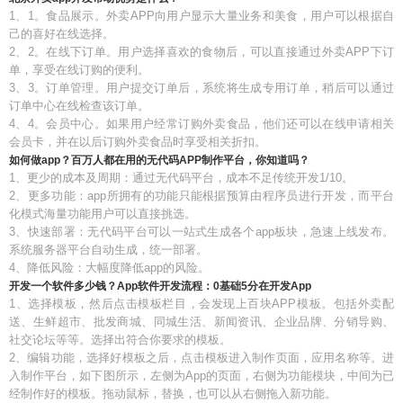
1、1。食品展示。外卖APP向用户显示大量业务和美食，用户可以根据自
己的喜好在线选择。
2、2。在线下订单。用户选择喜欢的食物后，可以直接通过外卖APP下订
单，享受在线订购的便利。
3、3。订单管理。用户提交订单后，系统将生成专用订单，稍后可以通过
订单中心在线检查该订单。
4、4。会员中心。如果用户经常订购外卖食品，他们还可以在线申请相关
会员卡，并在以后订购外卖食品时享受相关折扣。
如何做app？百万人都在用的无代码APP制作平台，你知道吗？
1、更少的成本及周期：通过无代码平台，成本不足传统开发1/10。
2、更多功能：app所拥有的功能只能根据预算由程序员进行开发，而平台
化模式海量功能用户可以直接挑选。
3、快速部署：无代码平台可以一站式生成各个app板块，急速上线发布。
系统服务器平台自动生成，统一部署。
4、降低风险：大幅度降低app的风险。
开发一个软件多少钱？App软件开发流程：0基础5分在开发App
1、选择模板，然后点击模板栏目，会发现上百块APP模板。包括外卖配
送、生鲜超市、批发商城、同城生活、新闻资讯、企业品牌、分销导购、
社交论坛等等。选择出符合你要求的模板。
2、编辑功能，选择好模板之后，点击模板进入制作页面，应用名称等。进
入制作平台，如下图所示，左侧为App的页面，右侧为功能模块，中间为已
经制作好的模板。拖动鼠标，替换，也可以从右侧拖入新功能。