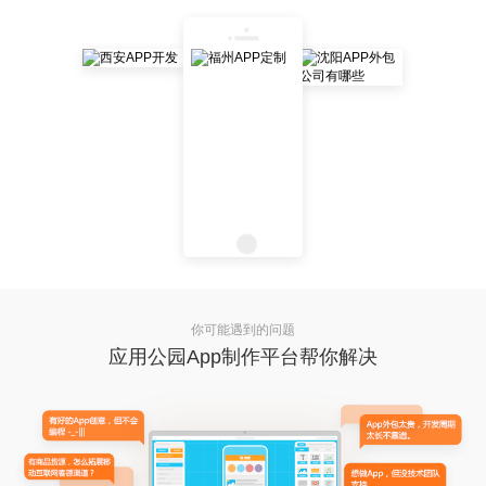
你可能遇到的问题
应用公园App制作平台帮你解决