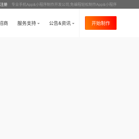
注册
专业手机App&小程序制作开发公司,免编程轻松制作App&小程序
招商
服务支持
公告&资讯
开始制作