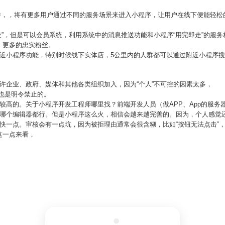
果这样，，将有更多用户通过不同的服务场景来进入小程序，让用户在线下便能轻
走”，但是可以会员系统，利用系统中的消息推送功能和小程序“用完即走”的服
，更多的忠实粉丝。
附近小程序功能，特别时候线下实体店，5公里内的人群都可以通过附近小程序
许企业、政府、媒体和其他各类组织加入，因为“个人”不可控的因素太多，
势也是明令禁止的。
较高的。关于小程序开发工程师哪里找？前端开发人员（做APP、App的服务
用哪个编辑器都行。但是小程序这么火，相信会越来越完善的。因为，个人感觉
快一点。审核会有一点坑，因为被拒理由通常会很含糊，比如“按钮无法点击”
这一点来看，