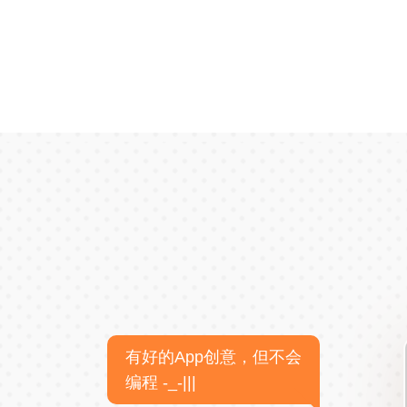
有好的App创意，但不会
编程 -_-|||