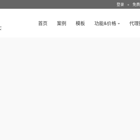
登录
●
免费
首页
案例
模板
功能&价格
代理
3