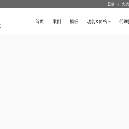
登录
●
免费
首页
案例
模板
功能&价格
代理
3