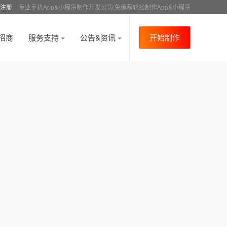
注册
专业手机App&小程序制作开发公司,免编程轻松制作App&小程序
招商
服务支持
公告&资讯
开始制作