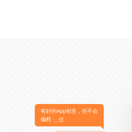
有好的App创意，但不会
编程 -_-|||