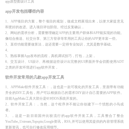
app原型图设计工具
app开发包括哪些内容
1、APP项目的方案，整个项目的规划，做成文档展现出来，以便大家提意见
和更好的改进。进入项目评估阶段。经过反复确认，
2、网站的需求分析，需要整理确定APP的主要用户群体和APP能实现的功能。
像结合推送、社交分享、第三方登录等常用的工具让你的APP更丰富一些。
3、某些功能需要做算法，这还需要一定得专业知识，尤其是数学基础。
4、
5、熟练掌握App发布的流程，真机调试技巧，打包，上架，
6、交互设计、UI设计、再根据这些设计出完整的UI界面并学会切图使用ADT
之类的开发环境进行app软件开发，
软件开发常用的几款app开发工具
1、APPMakr软件开发工具：，这也是一款可视化的开发工具，里面带有功能
齐全的DIY工具包，用户可以根据自己的需求DIY设计自己需要的APP软件。
目前AppMakr工具大部分是针对IOS系统开发的。
2、软件开发工具：，当然，这个程序并不能让你创建下一个愤怒的小鸟或
者。
3、，这是一款目前国外比较流行的app软件开发工具，工具整合了整合
YouTube,,Ustream,Topspin,Google资讯，RSS,并可以使用其提供的内容管理系统
更新资讯，也可自行修改应用细节。