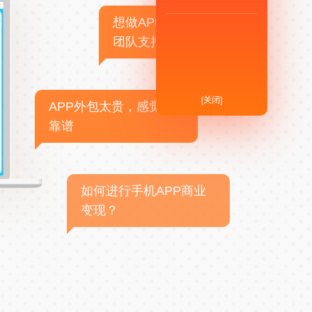
想做APP，但没有技术
团队支持
[关闭]
APP外包太贵，感觉不
靠谱
如何进行手机APP商业
变现？