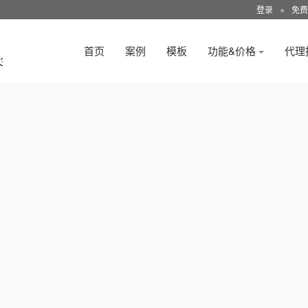
登录
●
免费
首页
案例
模板
功能&价格
代理
3