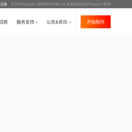
注册
专业手机App&小程序制作开发公司,免编程轻松制作App&小程序
招商
服务支持
公告&资讯
开始制作