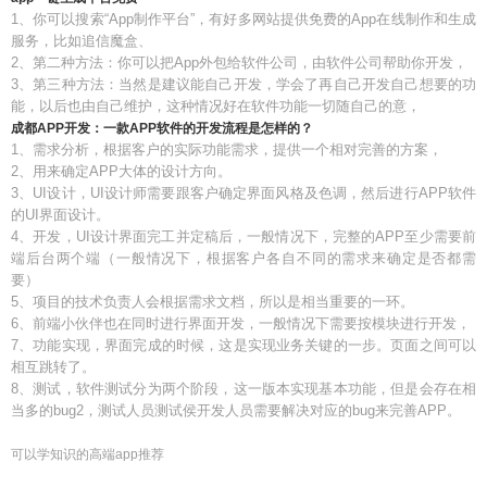
1、你可以搜索“App制作平台”，有好多网站提供免费的App在线制作和生成
服务，比如追信魔盒、
2、第二种方法：你可以把App外包给软件公司，由软件公司帮助你开发，
3、第三种方法：当然是建议能自己开发，学会了再自己开发自己想要的功
能，以后也由自己维护，这种情况好在软件功能一切随自己的意，
成都APP开发：一款APP软件的开发流程是怎样的？
1、需求分析，根据客户的实际功能需求，提供一个相对完善的方案，
2、用来确定APP大体的设计方向。
3、UI设计，UI设计师需要跟客户确定界面风格及色调，然后进行APP软件
的UI界面设计。
4、开发，UI设计界面完工并定稿后，一般情况下，完整的APP至少需要前
端后台两个端（一般情况下，根据客户各自不同的需求来确定是否都需
要）
5、项目的技术负责人会根据需求文档，所以是相当重要的一环。
6、前端小伙伴也在同时进行界面开发，一般情况下需要按模块进行开发，
7、功能实现，界面完成的时候，这是实现业务关键的一步。页面之间可以
相互跳转了。
8、测试，软件测试分为两个阶段，这一版本实现基本功能，但是会存在相
当多的bug2，测试人员测试侯开发人员需要解决对应的bug来完善APP。
可以学知识的高端app推荐