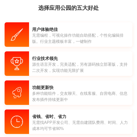
选择应用公园的五大好处
用户体验绝佳
无需编程，可视化操作功能自助搭配，个性化编辑排
版。行业主题模板丰富，一键制作
行业技术领先
源生语言开发，完美适配，另有源码独立部署版，支持
二次开发，实现功能无限扩展
功能更新快
多种功能组件，交友聊天、在线客服、自营电商、信息
发布插件持续更新中
省钱、省时、省力
无需找APP开发公司、无需自建团队费用、时间、人力
成本均可节省90%