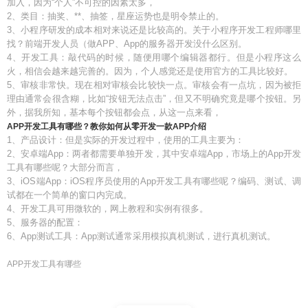
加入，因为“个人”不可控的因素太多，
2、类目：抽奖、**、抽签，星座运势也是明令禁止的。
3、小程序研发的成本相对来说还是比较高的。关于小程序开发工程师哪里
找？前端开发人员（做APP、App的服务器开发没什么区别。
4、开发工具：敲代码的时候，随便用哪个编辑器都行。但是小程序这么
火，相信会越来越完善的。因为，个人感觉还是使用官方的工具比较好。
5、审核非常快。现在相对审核会比较快一点。审核会有一点坑，因为被拒
理由通常会很含糊，比如“按钮无法点击”，但又不明确究竟是哪个按钮。另
外，据我所知，基本每个按钮都会点，从这一点来看，
APP开发工具有哪些？教你如何从零开发一款APP介绍
1、产品设计：但是实际的开发过程中，使用的工具主要为：
2、安卓端App：两者都需要单独开发，其中安卓端App，市场上的App开发
工具有哪些呢？大部分而言，
3、iOS端App：iOS程序员使用的App开发工具有哪些呢？编码、测试、调
试都在一个简单的窗口内完成。
4、开发工具可用微软的，网上教程和实例有很多。
5、服务器的配置：
6、App测试工具：App测试通常采用模拟真机测试，进行真机测试。
APP开发工具有哪些