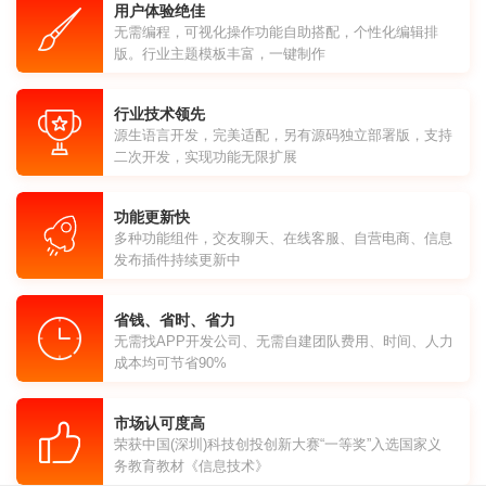
用户体验绝佳
无需编程，可视化操作功能自助搭配，个性化编辑排
版。行业主题模板丰富，一键制作
行业技术领先
源生语言开发，完美适配，另有源码独立部署版，支持
二次开发，实现功能无限扩展
功能更新快
多种功能组件，交友聊天、在线客服、自营电商、信息
发布插件持续更新中
省钱、省时、省力
无需找APP开发公司、无需自建团队费用、时间、人力
成本均可节省90%
市场认可度高
荣获中国(深圳)科技创投创新大赛“一等奖”入选国家义
务教育教材《信息技术》