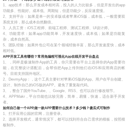
1、app技术：那么开发成本相对高，投入的人力比较多，但是开发出的app
功能多、性能好。成本低、周期短，但是功能少，反应速度慢。
2、支持平台：如果是单一的安卓版或者苹果iOS版，成本低，一般需要双
系统支持，那么成本自然翻倍。
3、人员工资：iOS工程师、前端工程师、测试工程师、UI设计师。
4、功能需求：如果app功能简单，开发速度快，成本低；如果是功能复
杂，成本自然高。
5、团队经验：如果外包公司在某个领域经验丰富，那么开发速度快，成本
相对低。
APP开发工具有哪些？常用免编程可视化App在线开发平台盘点
1、，同样是极速制作App的工具，你只需要在平台上选择你的App需要功
能，在完整设计搭配后，会帮你把App上传到他们在iOS和应用商店的帐
号。目前支持国外地区。
2、DevmyApp：，这个工具主要针对苹果iOS版的App。用户在平台创建、
设计、制作自己的iOS版的APP。避免了重复敲代码。
3、，整合了国外YouTube、、Google、RSS、也可以自行修改细节。
4、APPMakr，平台功能也比较完善，简单，易懂，快速，适合新手开发
者。
如何自己做一个APP,做一款APP需要什么技术？多少钱？傻瓜式可制作
1、打开应用公园的官网，注册登录。
2、选择开发模式，通常情况下，都可以找到符合自己需求的模板，按照模
板制作。