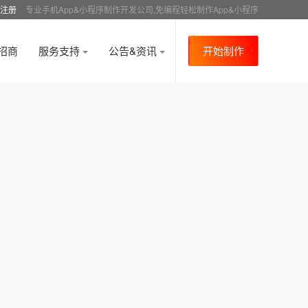
注册
专业手机App&小程序制作开发公司,免编程轻松制作App&小程序
招商
服务支持
公告&资讯
开始制作