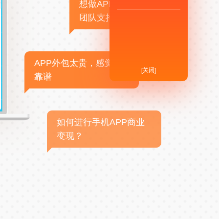
想做APP，但没有技术
团队支持
APP外包太贵，感觉不
[关闭]
靠谱
如何进行手机APP商业
变现？