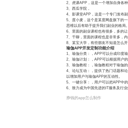
2、虎课APP，这是一个增加自身各
3、西瓜学院，
4、影课堂APP，这是一个专门发布
5、度小麦，这个是某度网盘旗下的
思维以后有助于提升我们副业的格局
6、里面的副业课程也有很多，多的
7、千聊，里面的课程也是非常多，
8、某宝大学，有些朋友不知道怎么
瑜伽APP开发定制功能介绍
1、瑜伽分类：，APP可以分成印度
2、瑜伽计划：，APP可以根据用
3、瑜伽教程：，瑜伽教程对于瑜伽
4、论坛互动：，提供了热门话题和
以增加用户与瑜伽APP的互动性。
5、一键分享：，用户可以把APP中
6、致力成为中国先进的IT服务及行
挣钱的app怎么制作