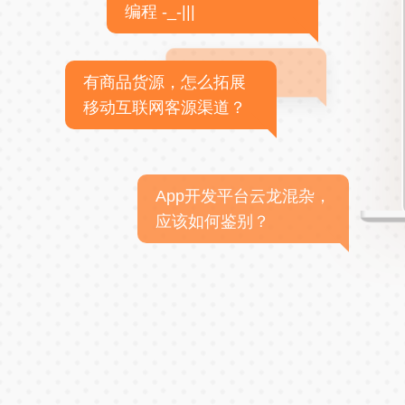
编程 -_-|||
有商品货源，怎么拓展
移动互联网客源渠道？
App开发平台云龙混杂，
应该如何鉴别？