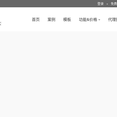
登录
●
免费
首页
案例
模板
功能&价格
代理
3