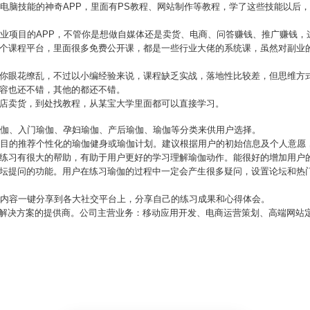
种电脑技能的神奇APP，里面有PS教程、网站制作等教程，学了这些技能以后，
副业项目的APP，不管你是想做自媒体还是卖货、电商、问答赚钱、推广赚钱，
一个课程平台，里面很多免费公开课，都是一些行业大佬的系统课，虽然对副业
。
让你眼花缭乱，不过以小编经验来说，课程缺乏实战，落地性比较差，但思维方
内容也还不错，其他的都还不错。
开店卖货，到处找教程，从某宝大学里面都可以直接学习。
瑜伽、入门瑜伽、孕妇瑜伽、产后瑜伽、瑜伽等分类来供用户选择。
户的目的推荐个性化的瑜伽健身或瑜伽计划。建议根据用户的初始信息及个人意愿
的练习有很大的帮助，有助于用户更好的学习理解瑜伽动作。能很好的增加用户
论坛提问的功能。用户在练习瑜伽的过程中一定会产生很多疑问，设置论坛和热
的内容一键分享到各大社交平台上，分享自己的练习成果和心得体会。
业解决方案的提供商。公司主营业务：移动应用开发、电商运营策划、高端网站