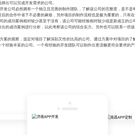
选择出可以完成开发需求的公司。
件开发公司必然拥有一个独立且完善的制作团队，了解该公司的完整度，是不是
日后的合作中省下不必要的麻烦，另外项目的制作流程也是极为重要的，只有在
公司的成功案例相对较少甚至于没有，该公司可能经验相对较少或是新成立的公
发出的成功案例进行分析，以此考察该公司的综合实力。另外也可以联系一些该
定方案的观察，选定对项目了解深刻又性价比高的公司。通过方案中对项目的了
一个经验丰富的公司。一个有经验的开发团队可以制作出更流畅更符合要求的产