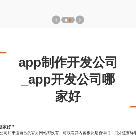
app制作开发公司
_app开发公司哪
家好
哪家好？
发公司如果连自己的官方网站都没有，可以看其内容板块是否详细，另外还要详