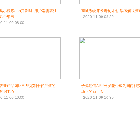
类小程序app开发时_用户端需要注
商城系统开发定制外包-误区解决策
几个细节
2020-11-09 08:30
0-11-09 08:00
农业产品园区APP定制千亿产值的
子弹短信APP开发能否成为国内社
数据中心
场上的新巨头
0-11-09 10:00
2020-11-09 10:30