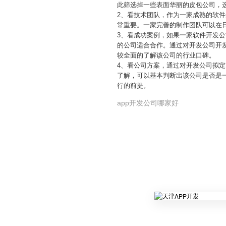
此筛选掉一些表面华丽的皮包公司，
2、看技术团队，作为一家成熟的软
常重要。一家完善的制作团队可以在
3、看成功案例，如果一家软件开发
的公司适合合作。通过对开发公司开
较全面的了解该公司的行业口碑。
4、看公司方案，通过对开发公司拟
了解，可以基本判断出该公司是否是
行的前提。
app开发公司哪家好