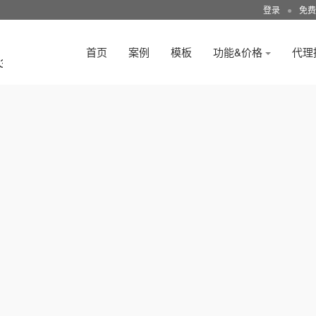
登录
●
免费
首页
案例
模板
功能&价格
代理
3