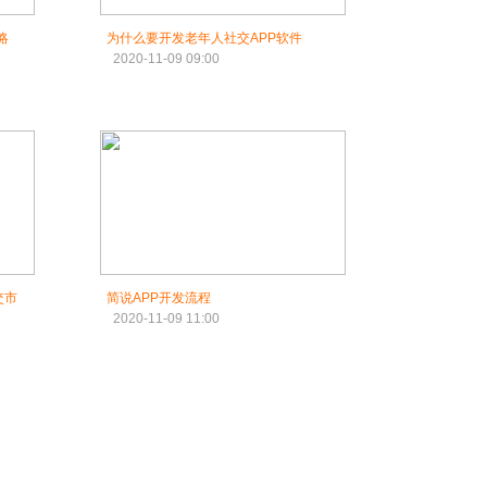
略
为什么要开发老年人社交APP软件
2020-11-09 09:00
交市
简说APP开发流程
2020-11-09 11:00