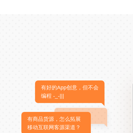
有好的App创意，但不会
编程 -_-|||
有商品货源，怎么拓展
移动互联网客源渠道？