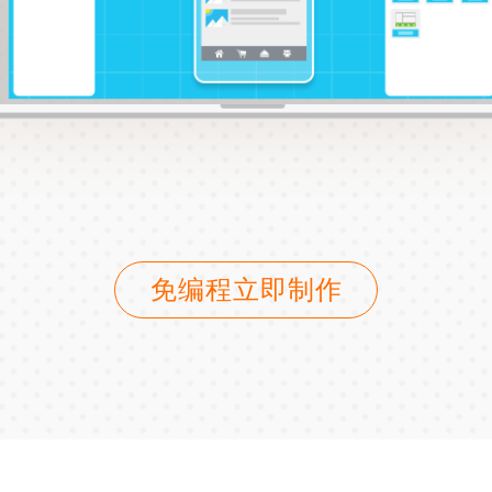
免编程立即制作